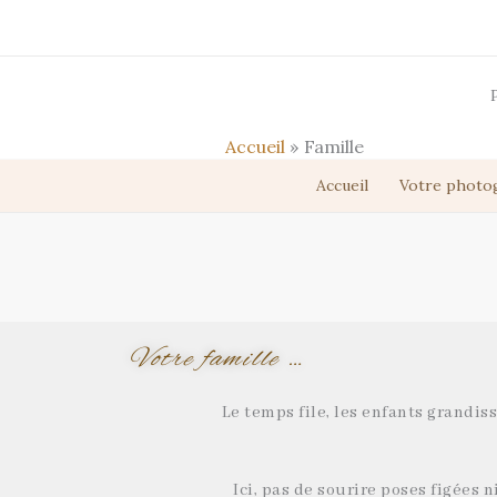
Aller
au
contenu
Accueil
Famille
Accueil
Votre photo
Votre famille …
Le temps file, les enfants grandis
Ici, pas de sourire poses figées n