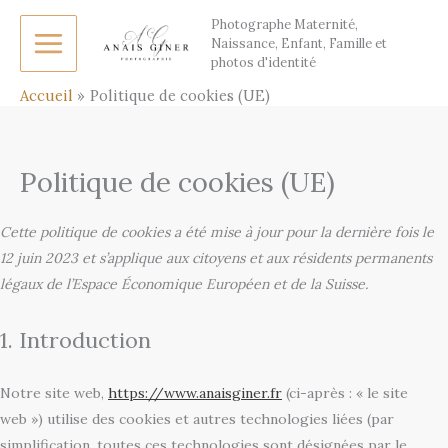
Aller
Consent
Consent
Consent
Consent
Consent
Consent
Statis
Marke
Photographe Maternité,
to
to
to
to
to
to
au
Naissance, Enfant, Famille et
photos d'identité
service
service
service
service
service
service
contenu
elemento
stripe
wordpres
litespeed
google-
divers
Accueil
Politique de cookies (UE)
maps
Politique de cookies (UE)
Cette politique de cookies a été mise à jour pour la dernière fois le
12 juin 2023 et s’applique aux citoyens et aux résidents permanents
légaux de l’Espace Économique Européen et de la Suisse.
1. Introduction
Notre site web,
https://www.anaisginer.fr
(ci-après : « le site
web ») utilise des cookies et autres technologies liées (par
simplification, toutes ces technologies sont désignées par le